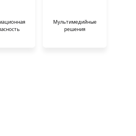
мационная
Мультимедийные
пасность
решения