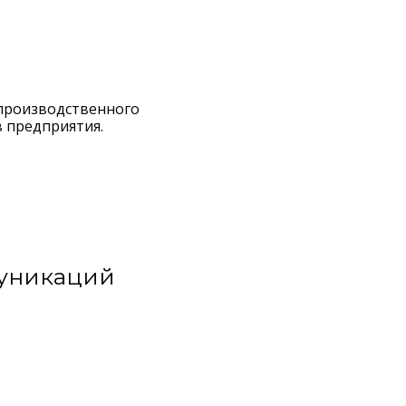
 производственного
в предприятия.
муникаций