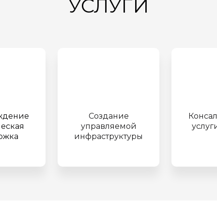
УСЛУГИ
ждение
Создание
Конса
ческая
управляемой
услуг
ржка
инфраструктуры