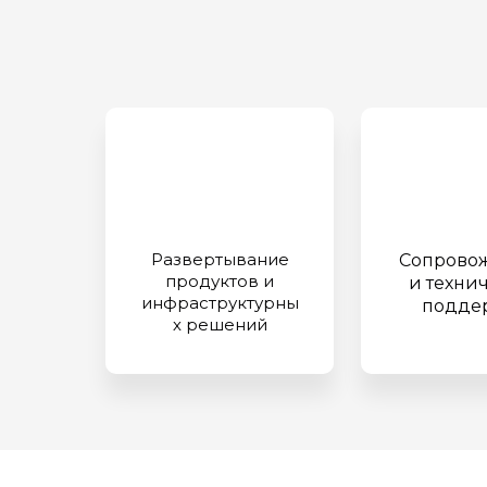
Развертывание
Сопрово
продуктов и
и техни
инфраструктурны
подде
х решений