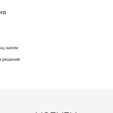
ия
нц-залом
а решения