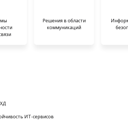
емы
Решения в области
Инфор
ности
коммуникаций
безо
связи
СХД
ойчивость ИТ-сервисов